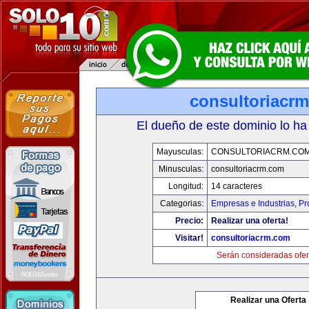
consultoriacr
El dueño de este dominio lo ha
Mayusculas:
CONSULTORIACRM.CO
Minusculas:
consultoriacrm.com
Longitud:
14 caracteres
Categorias:
Empresas e Industrias
,
Pr
Precio:
Realizar una oferta!
Visitar!
consultoriacrm.com
Serán consideradas ofer
Realizar una Oferta