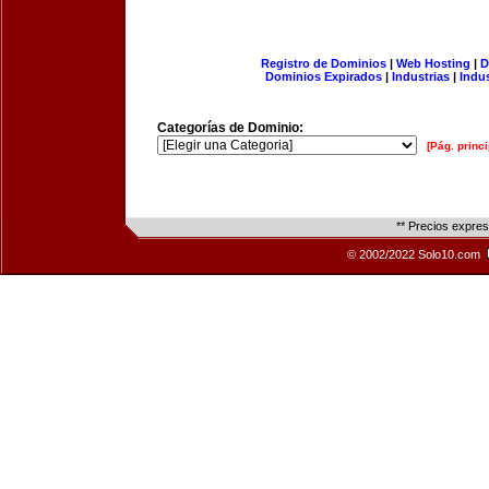
Registro de Dominios
|
Web Hosting
|
D
Dominios Expirados
|
Industrias
|
Indu
Categorías de Dominio:
[Pág. princi
** Precios expre
© 2002/2022 Solo10.com