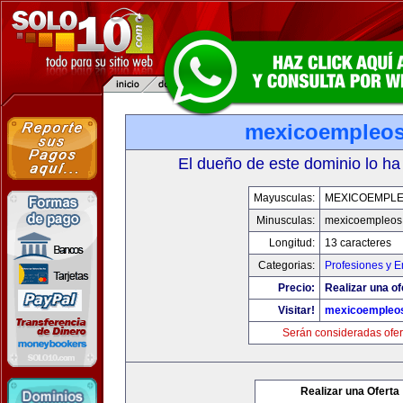
mexicoempleo
El dueño de este dominio lo ha
Mayusculas:
MEXICOEMPL
Minusculas:
mexicoempleos
Longitud:
13 caracteres
Categorias:
Profesiones y 
Precio:
Realizar una of
Visitar!
mexicoempleo
Serán consideradas ofer
Realizar una Oferta