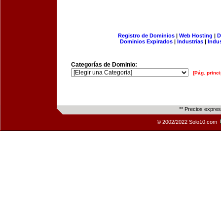
Registro de Dominios
|
Web Hosting
|
D
Dominios Expirados
|
Industrias
|
Indu
Categorías de Dominio:
[Pág. princi
** Precios expre
© 2002/2022 Solo10.com