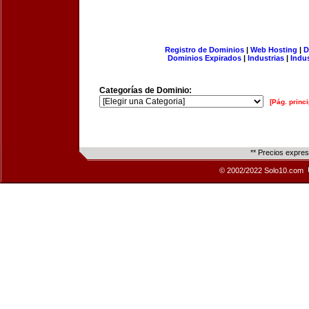
Registro de Dominios
|
Web Hosting
|
D
Dominios Expirados
|
Industrias
|
Indu
Categorías de Dominio:
[Pág. princi
** Precios expre
© 2002/2022 Solo10.com