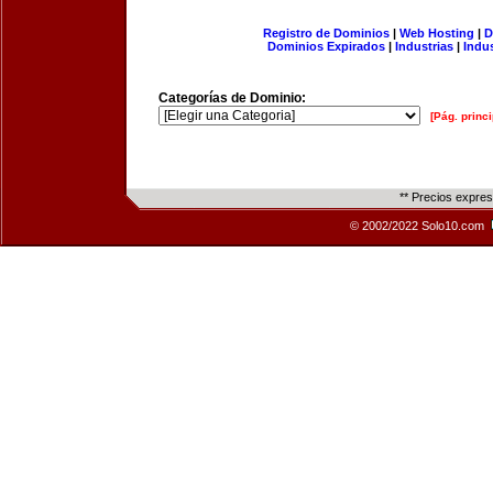
Registro de Dominios
|
Web Hosting
|
D
Dominios Expirados
|
Industrias
|
Indu
Categorías de Dominio:
[Pág. princi
** Precios expre
© 2002/2022 Solo10.com