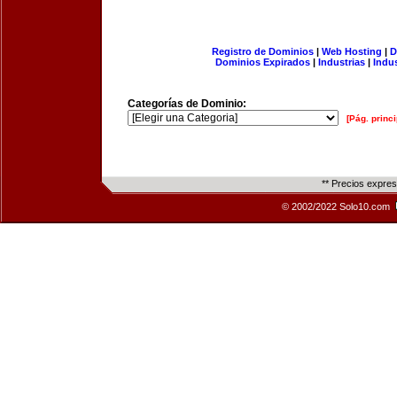
Registro de Dominios
|
Web Hosting
|
D
Dominios Expirados
|
Industrias
|
Indu
Categorías de Dominio:
[Pág. princi
** Precios expre
© 2002/2022 Solo10.com