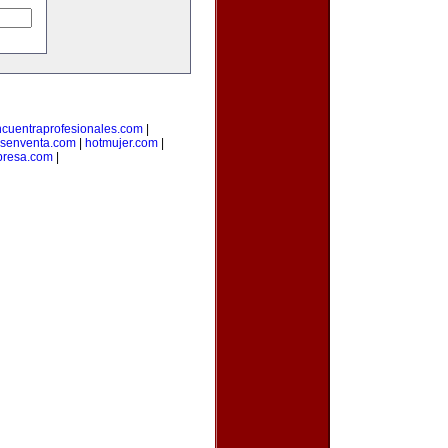
cuentraprofesionales.com
|
senventa.com
|
hotmujer.com
|
resa.com
|