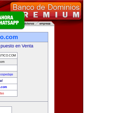
co.com
 puesto en Venta
STICO.COM
.com
Hospedaje
a!
o.com
tas