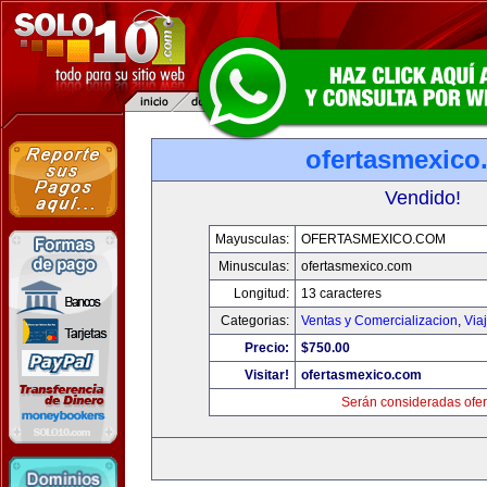
ofertasmexico
Vendido!
Mayusculas:
OFERTASMEXICO.COM
Minusculas:
ofertasmexico.com
Longitud:
13 caracteres
Categorias:
Ventas y Comercializacion
,
Via
Precio:
$750.00
Visitar!
ofertasmexico.com
Serán consideradas ofer