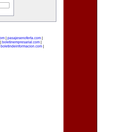
com
|
pasajesenoferta.com
|
|
boletinempresarial.com
|
|
boletindeinformacion.com
|