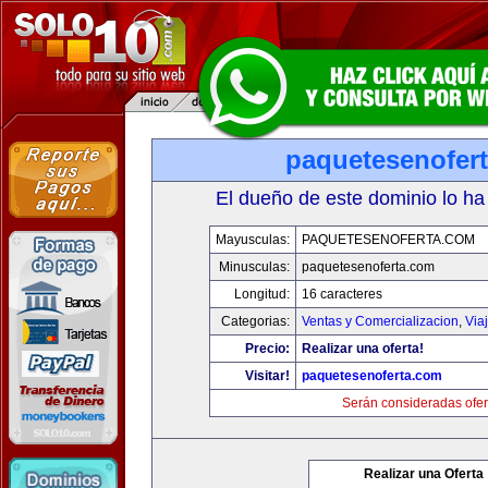
paquetesenofer
El dueño de este dominio lo ha
Mayusculas:
PAQUETESENOFERTA.COM
Minusculas:
paquetesenoferta.com
Longitud:
16 caracteres
Categorias:
Ventas y Comercializacion
,
Via
Precio:
Realizar una oferta!
Visitar!
paquetesenoferta.com
Serán consideradas ofer
Realizar una Oferta