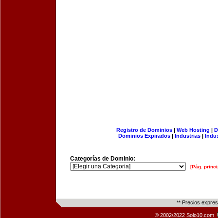
Registro de Dominios
|
Web Hosting
|
D
Dominios Expirados
|
Industrias
|
Indu
Categorías de Dominio:
[Pág. princi
** Precios expre
© 2002/2022 Solo10.com