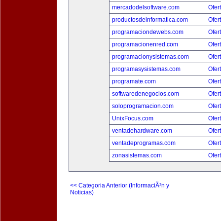
mercadodelsoftware.com
Ofer
productosdeinformatica.com
Ofer
programaciondewebs.com
Ofer
programacionenred.com
Ofer
programacionysistemas.com
Ofer
programasysistemas.com
Ofer
programate.com
Ofer
softwaredenegocios.com
Ofer
soloprogramacion.com
Ofer
UnixFocus.com
Ofer
ventadehardware.com
Ofer
ventadeprogramas.com
Ofer
zonasistemas.com
Ofer
<< Categoria Anterior (InformaciÃ³n y
Noticias)