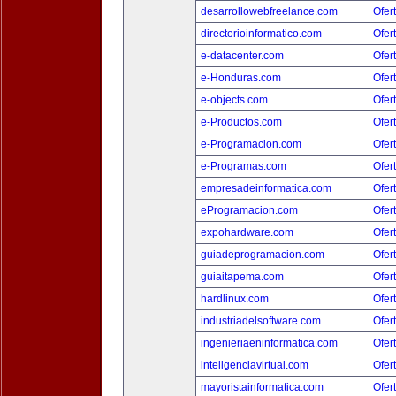
desarrollowebfreelance.com
Ofer
directorioinformatico.com
Ofer
e-datacenter.com
Ofer
e-Honduras.com
Ofer
e-objects.com
Ofer
e-Productos.com
Ofer
e-Programacion.com
Ofer
e-Programas.com
Ofer
empresadeinformatica.com
Ofer
eProgramacion.com
Ofer
expohardware.com
Ofer
guiadeprogramacion.com
Ofer
guiaitapema.com
Ofer
hardlinux.com
Ofer
industriadelsoftware.com
Ofer
ingenieriaeninformatica.com
Ofer
inteligenciavirtual.com
Ofer
mayoristainformatica.com
Ofer