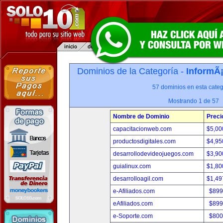
Dominios de la Categoría -
InformÃ¡
57 dominios en esta categ
Mostrando 1 de 57
Nombre de Dominio
Preci
capacitacionweb.com
$5,00
productosdigitales.com
$4,95
desarrollodevideojuegos.com
$3,90
guialinux.com
$1,80
desarrolloagil.com
$1,49
e-Afiliados.com
$899
eAfiliados.com
$899
e-Soporte.com
$800