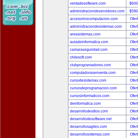
ventadesoftware.com
$600
administraciondeservidores.com
$590
accesorioscomputacion.com
Ofer
administraciondesistemas.com
Ofer
areasistemas.com
Ofer
auladeinformatica.com
Ofer
camaraseguridad.com
Ofer
chilesoft.com
Ofer
clubprogramadores.com
Ofer
computadorasenventa.com
Ofer
cursodesistemas.com
Ofer
cursosdeprogramacion.com
Ofer
cursosinformaticos.com
Ofer
deinformatica.com
Ofer
desarrollodesitios.com
Ofer
desarrollodesoftware.net
Ofer
desarrollosagiles.com
Ofer
desarrollosistemas.com
Ofer