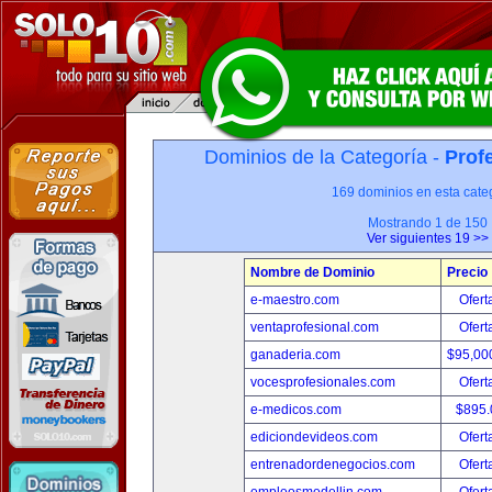
Dominios de la Categoría -
Prof
169 dominios en esta categ
Mostrando 1 de 150
Ver siguientes 19 >>
Nombre de Dominio
Precio
e-maestro.com
Ofert
ventaprofesional.com
Ofert
ganaderia.com
$95,00
vocesprofesionales.com
Ofert
e-medicos.com
$895
ediciondevideos.com
Ofert
entrenadordenegocios.com
Ofert